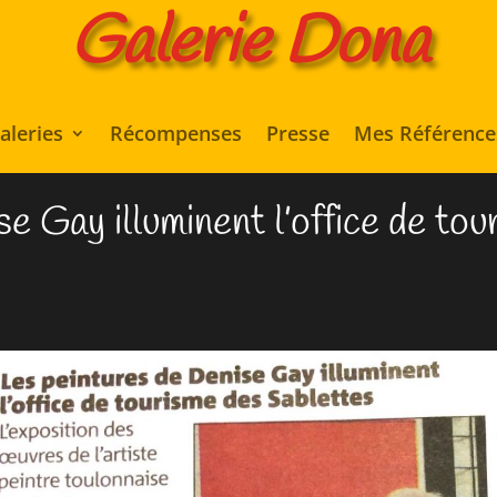
Galerie Dona
aleries
Récompenses
Presse
Mes Référence
e Gay illuminent l’office de to