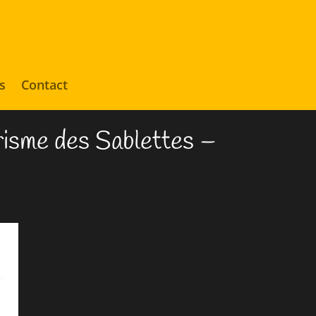
s
Contact
urisme des Sablettes –